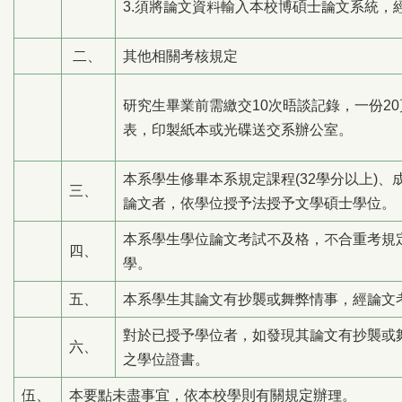
3.須將論文資料輸入本校博碩士論文系統，
二、
其他相關考核規定
研究生畢業前需繳交10次晤談記錄，一份2
表，印製紙本或光碟送交系辦公室。
本系學生修畢本系規定課程(32學分以上)
三、
論文者，依學位授予法授予文學碩士學位。
本系學生學位論文考試不及格，不合重考規
四、
學。
五、
本系學生其論文有抄襲或舞弊情事，經論文
對於已授予學位者，如發現其論文有抄襲或
六、
之學位證書。
伍、
本要點未盡事宜，依本校學則有關規定辦理。