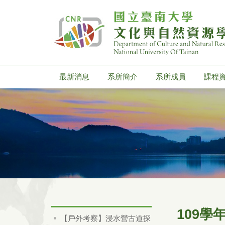
最新消息
系所簡介
系所成員
課程
109
【戶外考察】浸水營古道探