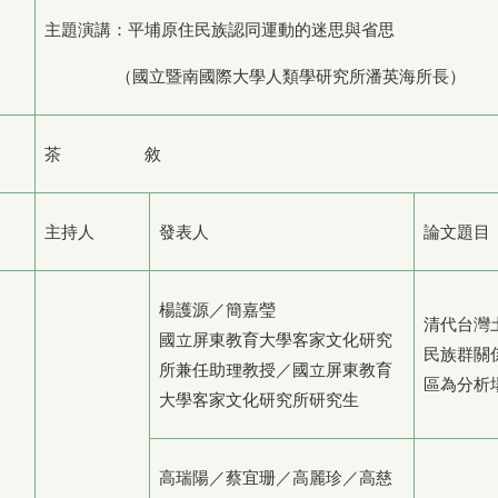
主題演講：平埔原住民族認同運動的迷思與省思
（國立暨南國際大學人類學研究所潘英海所長）
茶 敘
主持人
發表人
論文題目
楊護源／簡嘉瑩
清代台灣
國立屏東教育大學客家文化研究
民族群關
所兼任助理教授／國立屏東教育
區為分析
大學客家文化研究所研究生
高瑞陽／蔡宜珊／高麗珍／高慈