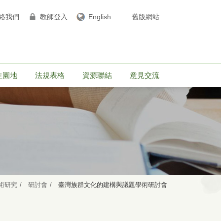
絡我們
教師登入
English
舊版網站
生園地
法規表格
資源聯結
意見交流
術研究
研討會
臺灣族群文化的建構與議題學術研討會