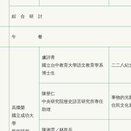
綜 合 研 討
午 餐
盧詩青
國立台中教育大學語文教育學系
二二八紀
博士生
陳譽仁
事物的光
中央研究院歷史語言研究所專任
住民文化
高燦榮
助理
國立成功大
學
陳湘雲／林崑岳