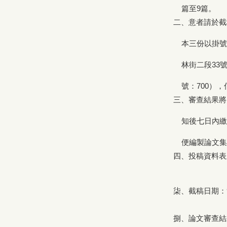
篇至9篇。
二、意者請於截
本三份以掛號
林街二段33號
號：700），
三、審查結果將
知後七日內繳交
便編製論文集
四、投稿資料表
柒、截稿日期：9
捌、論文審查結