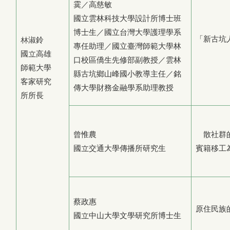
霙／高慈敏
國立雲林科技大學設計所博士班
博士生／國立台灣大學護理學系
「新古坑
林淑鈴
專任助理／國立臺灣師範大學林
國立高雄
口校區僑生先修部副教授／雲林
師範大學
縣古坑鄉山峰國小教導主任／銘
客家研究
傳大學財務金融學系助理教授
所所長
曾惟農
離散社群
國立交通大學傳播所研究生
賓籍移工
蔡政惠
原住民族
國立中山大學文學研究所博士生