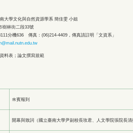
南大學文化與自然資源學系 簡佳雯 小姐
市樹林街二段33號
-3111分機636 傳真：(06)214-4409，傳真請註明「文資系」
n@mail.nutn.edu.tw
資料表；論文撰寫規範
來賓報到
開幕與致詞（國立臺南大學尹副校長玫君、人文學院張院長清