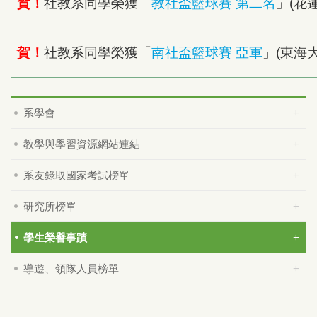
賀！
社教系同學榮獲「
教社盃籃球賽 第二名
」(花
賀！
社教系同學榮獲「
南社盃籃球賽 亞軍
」(東海
系學會
教學與學習資源網站連結
系友錄取國家考試榜單
研究所榜單
學生榮譽事蹟
導遊、領隊人員榜單