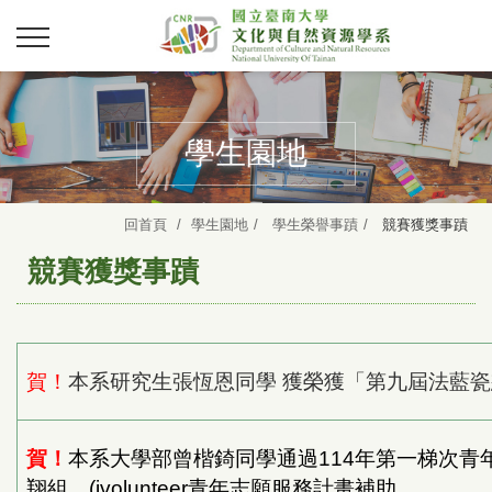
學生園地
回首頁
學生園地
學生榮譽事蹟
競賽獲獎事蹟
競賽獲獎事蹟
賀！
本系研究生張恆恩同學 獲榮獲「第九屆法藍瓷
賀！
本系大學部曾楷錡同學通過114年第一梯次青
翔組，(ivolunteer青年志願服務計畫補助。