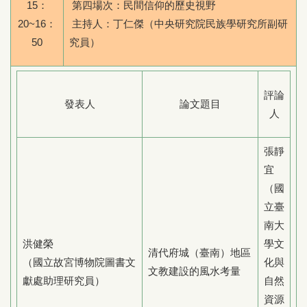
15：
第四場次：民間信仰的歷史視野
20~16：
主持人：丁仁傑（中央研究院民族學研究所副研
50
究員）
評論
發表人
論文題目
人
張靜
宜
（國
立臺
南大
洪健榮
學文
清代府城（臺南）地區
（國立故宮博物院圖書文
化與
文教建設的風水考量
獻處助理研究員）
自然
資源