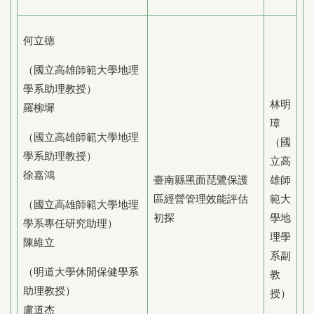
何立德
（國立高雄師範大學地理
學系助理教授）
林明
羅柳墀
璋
（國立高雄師範大學地理
（國
學系助理教授）
立高
徐嘉鴻
臺南縣黑面琵鷺保護
雄師
區經營管理效能評估
範大
（國立高雄師範大學地理
初探
學地
學系專任研究助理）
理學
陳維立
系副
（明道大學休閒保健學系
教
助理教授）
授）
盧道杰