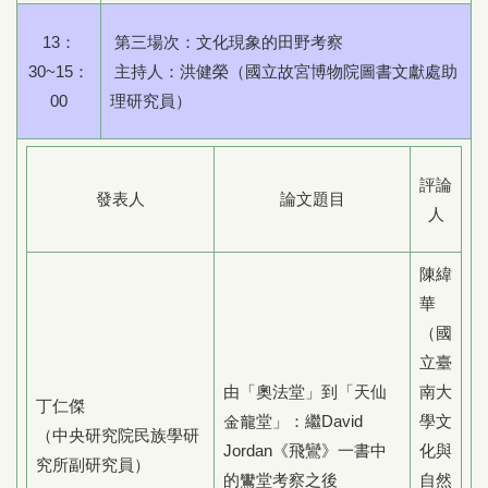
13：
第三場次：文化現象的田野考察
30~15：
主持人：洪健榮（國立故宮博物院圖書文獻處助
00
理研究員）
評論
發表人
論文題目
人
陳緯
華
（國
立臺
由「奧法堂」到「天仙
南大
丁仁傑
金龍堂」：繼David
學文
（中央研究院民族學研
Jordan《飛鸞》一書中
化與
究所副研究員）
的鸞堂考察之後
自然