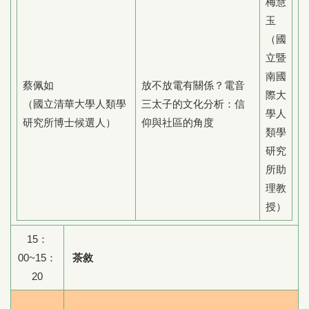
梅慧
玉
（國
立暨
南國
蔡佩如
放不放電有關係？電音
際大
（國立清華大學人類學
三太子的文化分析：信
學人
研究所博士候選人）
仰與社區的角度
類學
研究
所助
理教
授）
15：
00~15：
茶敘
20