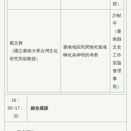
授）
許献
平
（臺
南縣
戴文鋒
臺南地區民間無祀孤魂
文史
（國立臺南大學台灣文化
轉化為神明的考察
工作
研究所副教授）
室協
會理
事
長）
16：
50~17：
綜合座談
20