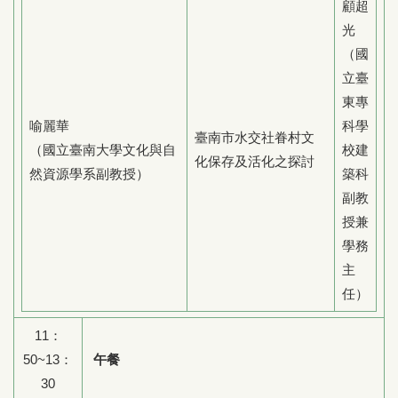
顧超
光
（國
立臺
東專
喻麗華
科學
臺南市水交社眷村文
（國立臺南大學文化與自
校建
化保存及活化之探討
然資源學系副教授）
築科
副教
授兼
學務
主
任）
11：
50~13：
午餐
30