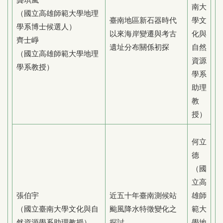
南大
（國立高雄師範大學地理
臺南地區新石器時代
學文
學系博士候選人）
以來海岸變遷與考古
化與
齊士崢
遺址分布關係初探
自然
（國立高雄師範大學地理
資源
學系教授）
學系
助理
教
授）
何立
德
（國
立高
張伯宇
近五十年臺南測候站
雄師
（國立臺南大學文化與自
颱風降水特徵變化之
範大
然資源學系助理教授）
探討
學地