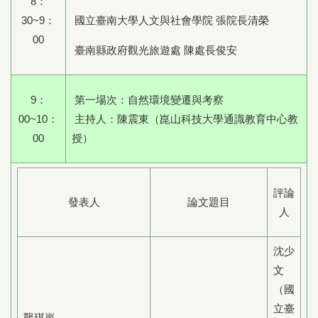
8：
30~9：
國立臺南大學人文與社會學院 張院長清榮
00
臺南縣政府觀光旅遊處 陳處長俊安
9：
第一場次：自然環境變遷與考察
00~10：
主持人：陳震東（崑山科技大學通識教育中心教
00
授）
評論
發表人
論文題目
人
沈少
文
（國
立臺
龔琪嵐