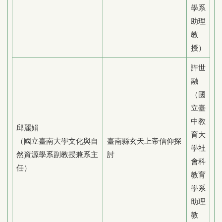
學系
助理
教
授）
許世
融
（國
立臺
中教
邱麗娟
育大
（國立臺南大學文化與自
臺南縣玄天上帝信仰探
學社
然資源學系副教授兼系主
討
會科
任）
教育
學系
助理
教