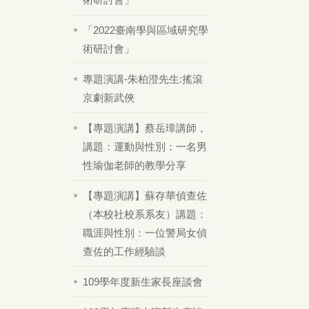
「2022臺南學與區域研究學
術研討會」
專題演講-朱柏澄先生:搖滾
京劇新武俠
【專題演講】蔡岳璋講師，
講題：運動與性別：一名男
性瑜伽老師的教學分享
【專題演講】蘇存華偵查佐
（本校社校系系友）講題：
職涯與性別：一位警局女偵
查佐的工作經驗談
109學年度新生家長座談會