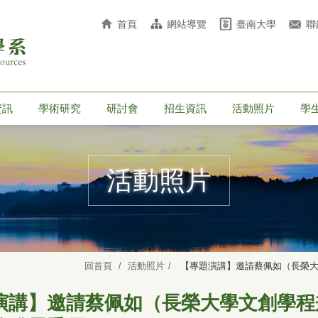
首頁
網站導覽
臺南大學
聯
資訊
學術研究
研討會
招生資訊
活動照片
學
活動照片
回首頁
活動照片
【專題演講】邀請蔡佩如（長榮大
演講】邀請蔡佩如（長榮大學文創學程