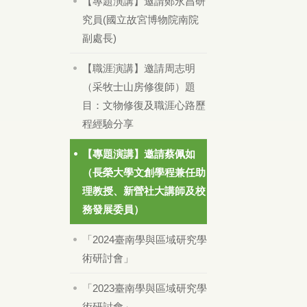
【專題演講】邀請鄭永昌研
究員(國立故宮博物院南院
副處長)
【職涯演講】邀請周志明
（采牧士山房修復師）題
目：文物修復及職涯心路歷
程經驗分享
【專題演講】邀請蔡佩如
（長榮大學文創學程兼任助
理教授、新營社大講師及校
務發展委員）
「2024臺南學與區域研究學
術研討會」
「2023臺南學與區域研究學
術研討會」