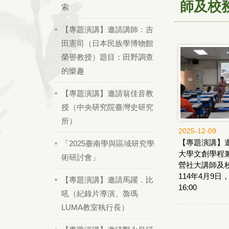
師及校
索
【專題演講】邀請講師：吉
田憲司（日本民族學博物館
榮譽教授）題目：田野調查
的樂趣
【專題演講】邀請翁佳音教
授（中央研究院臺灣史研究
所）
2025-12-09
【專題演講】
「2025臺南學與區域研究學
大學文創學程
術研討會」
營社大講師及
114年4月9日，
【專題演講】邀請馬躍．比
16:00
吼（紀錄片導演、魯瑪
LUMA教室執行長）