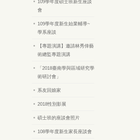
109學年度碩士班新生座談
會
109學年度新生始業輔導~
學系座談
【專題演講】邀請林秀倖藝
術總監專題演講
「2018臺南學與區域研究學
術研討會」
系友回娘家
2018性別影展
碩士班的座談會照片
108學年度新生家長座談會