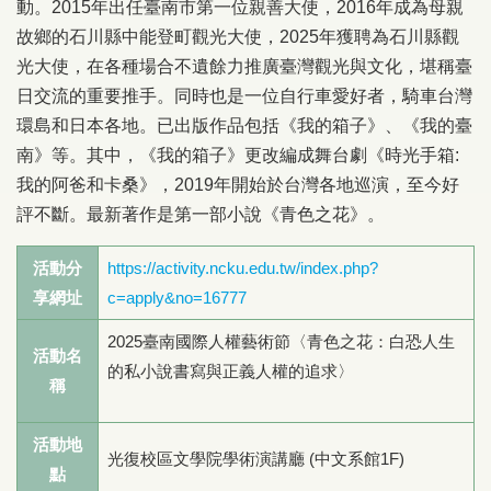
動。2015年出任臺南市第一位親善大使，2016年成為母親
故鄉的石川縣中能登町觀光大使，2025年獲聘為石川縣觀
光大使，在各種場合不遺餘力推廣臺灣觀光與文化，堪稱臺
日交流的重要推手。同時也是一位自行車愛好者，騎車台灣
環島和日本各地。已出版作品包括《我的箱子》、《我的臺
南》等。其中，《我的箱子》更改編成舞台劇《時光手箱:
我的阿爸和卡桑》，2019年開始於台灣各地巡演，至今好
評不斷。最新著作是第一部小說《青色之花》。
活動分
https://activity.ncku.edu.tw/index.php?
享網址
c=apply&no=16777
2025臺南國際人權藝術節〈青色之花：白恐人生
活動名
的私小說書寫與正義人權的追求〉
稱
活動地
光復校區文學院學術演講廳 (中文系館1F)
點