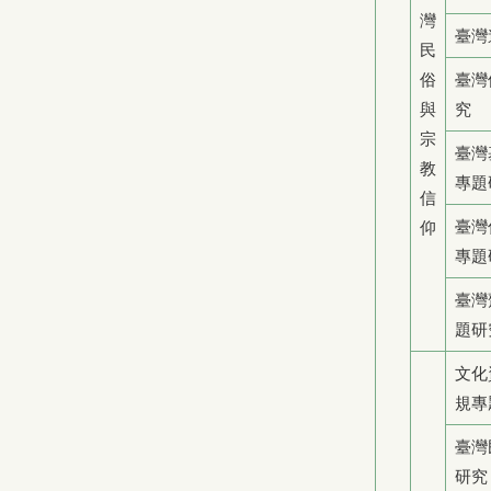
灣
臺灣
民
俗
臺灣
與
究
宗
臺灣
教
專題
信
臺灣
仰
專題
臺灣
題研
文化
規專
臺灣
研究