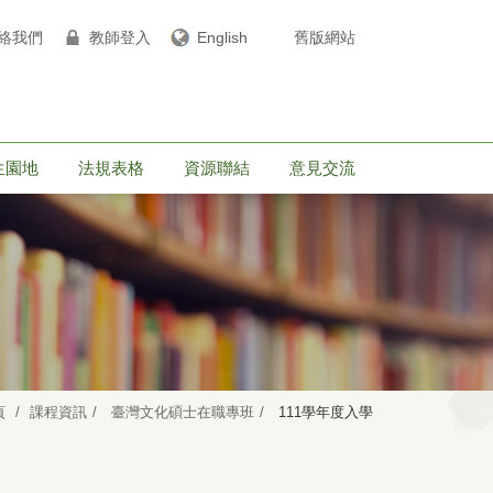
絡我們
教師登入
English
舊版網站
生園地
法規表格
資源聯結
意見交流
頁
課程資訊
臺灣文化碩士在職專班
111學年度入學