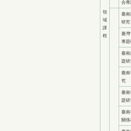
合專
領
臺南
域
研究
課
臺灣
程
專題
臺南
題研
臺南
究
臺南
題研
臺南
關係