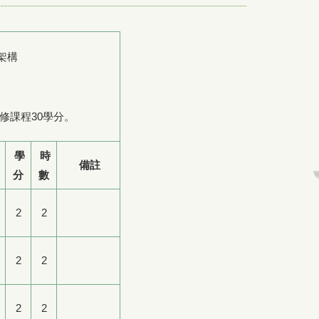
架構
修課程30學分。
學
時
備註
分
數
2
2
2
2
2
2