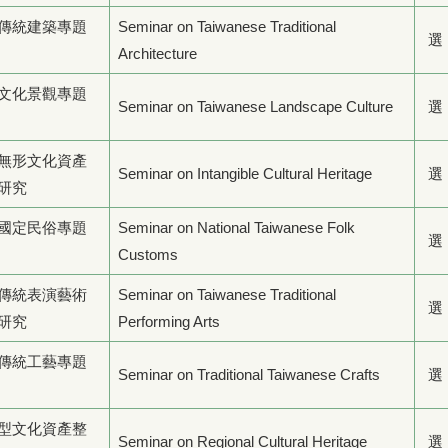
傳統建築專題
Seminar on Taiwanese Traditional
選
Architecture
文化景觀專題
Seminar on Taiwanese Landscape Culture
選
無形文化資產
Seminar on Intangible Cultural Heritage
選
研究
國定民俗專題
Seminar on National Taiwanese Folk
選
Customs
傳統表演藝術
Seminar on Taiwanese Traditional
選
研究
Performing Arts
傳統工藝專題
Seminar on Traditional Taiwanese Crafts
選
型文化資產整
Seminar on Regional Cultural Heritage
選