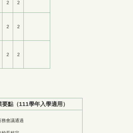
2
2
2
2
2
2
業要點
（
111
學年入學適用）
日所務會議通過
日奉校長核定