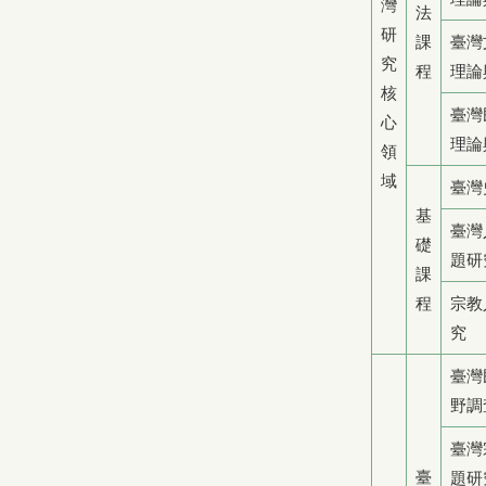
灣
法
研
課
臺灣
究
程
理論
核
臺灣
心
理論
領
域
臺灣
基
臺灣
礎
題研
課
程
宗教
究
臺灣
野調
臺灣
臺
題研