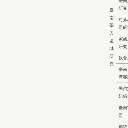
臺南
研究
臺
南
村落
學
題研
與
家族
區
研究
域
研
飲食
究
臺南
產專
民俗
紀錄
臺南
題
傳統