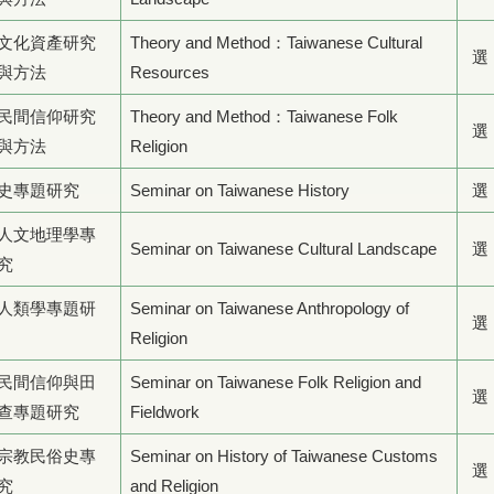
文化資產研究
Theory and Method：Taiwanese Cultural
選
與方法
Resources
民間信仰研究
Theory and Method：Taiwanese Folk
選
與方法
Religion
史專題研究
Seminar on Taiwanese History
選
人文地理學專
Seminar on Taiwanese Cultural Landscape
選
究
人類學專題研
Seminar on Taiwanese Anthropology of
選
Religion
民間信仰與田
Seminar on Taiwanese Folk Religion and
選
查專題研究
Fieldwork
宗教民俗史專
Seminar on History of Taiwanese Customs
選
究
and Religion