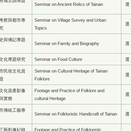
府城古蹟專題
Seminar on Ancient Relics of Tainan
選
考察與都市專
Seminar on Village Survey and Urban
選
究
Topics
史與傳記專題
Seminar on Family and Biography
選
文化專題研究
Seminar on Food Culture
選
市民俗文化資
Seminar on Cultural Heritage of Tainan
選
題
Folklore
文化資產影像
Footage and Practice of Folklore and
選
與實務
cultural Heritage
市傳統工藝專
Seminar on Folkloristic Handicraft of Tainan
選
工藝影像紀錄
Footage and Practice of Folkloristic