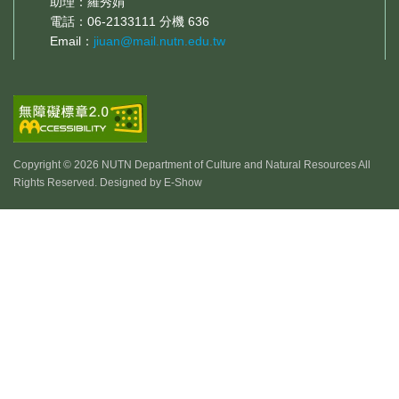
助理：羅秀娟
電話：06-2133111 分機 636
Email：
jiuan@mail.nutn.edu.tw
Copyright © 2026 NUTN Department of Culture and Natural Resources All
Rights Reserved. Designed by
E-Show