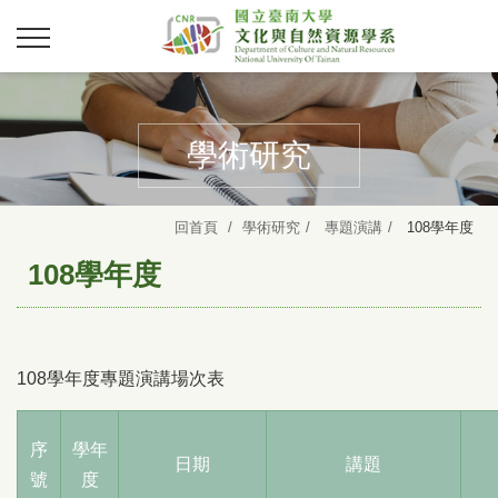
學術研究
回首頁
學術研究
專題演講
108學年度
108學年度
108學年度專題演講場次表
序
學年
日期
講題
號
度