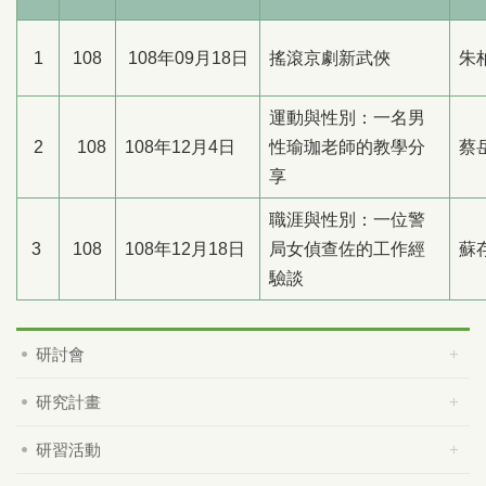
1
108
108年09月18日
搖滾京劇新武俠
朱
運動與性別：一名男
2
108
108年12月4日
性瑜珈老師的教學分
蔡
享
職涯與性別：一位警
3
108
108年12月18日
局女偵查佐的工作經
蘇
驗談
研討會
研究計畫
研習活動