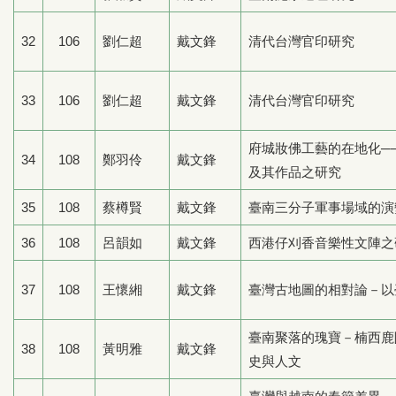
32
106
劉仁超
戴文鋒
清代台灣官印研究
33
106
劉仁超
戴文鋒
清代台灣官印研究
府城妝佛工藝的在地化─
34
108
鄭羽伶
戴文鋒
及其作品之研究
35
108
蔡樽賢
戴文鋒
臺南三分子軍事場域的演
36
108
呂韻如
戴文鋒
西港仔刈香音樂性文陣之
37
108
王懷緗
戴文鋒
臺灣古地圖的相對論－以
臺南聚落的瑰寶－楠西鹿
38
108
黃明雅
戴文鋒
史與人文