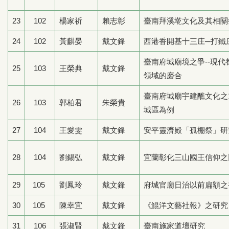
23
102
楊家祈
賴志彰
臺南拜溪墘文化及其相關
24
102
黃麒晏
戴文鋒
西港香開基十三庄─打鐵
臺南府城廟境之爭--現
25
103
王榮典
戴文鋒
領域的磨合
臺南府城廟宇建醮文化之
26
103
郭柏君
朱榮貴
城區為例
27
104
王愛雯
戴文鋒
安平靈濟殿「孤棚祭」研
28
104
劉錫弘
戴文鋒
宜蘭彰化三山國王信仰之
29
105
劉鳳玲
戴文鋒
府城官廟日治以前扁額之
30
105
陳幸宜
戴文鋒
《鯤洋文藝社報》之研究
31
106
張淑賢
戴文鋒
臺南施家道壇研究