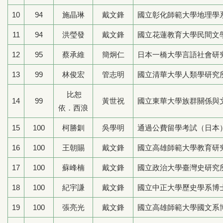
10
94
施晶琳
戴文鋒
國立彰化師範大學地理學
11
94
洪瑩發
戴文鋒
國立花蓮教育大學民間文
12
95
蔡承維
簡炯仁
日本一橋大學言語社會研究
13
99
林俊宏
管志明
國立清華大學人類學研究
比恕
14
99
黃世祝
國立東華大學族群關係與
依．西浪
15
100
柯勝釧
吳學明
通過公費留學考試（日本
16
100
王朝賜
戴文鋒
國立高雄師範大學教育研
17
100
蘇峰楠
戴文鋒
國立政治大學臺灣史研究
18
100
紀宇謙
戴文鋒
國立中正大學歷史學系博
19
100
張亮光
戴文鋒
國立高雄師範大學國文系