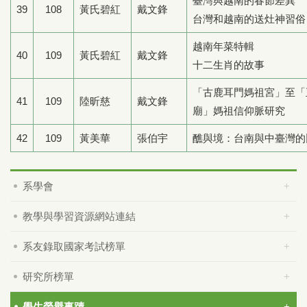
臺灣與越南的春節差異
39
108
黃氏碧紅
戴文鋒
台灣和越南的送灶神習俗
越南年菜特輯
40
109
黃氏碧紅
戴文鋒
十二生肖的故事
「古鹿耳門媽祖宮」至「
41
109
陸昕慈
戴文鋒
廟」媽祖信仰脈研究
42
109
黃美華
張伯宇
醮與境：台南與中臺灣的
系學會
教學與學習資源網站連結
系友錄取國家考試榜單
研究所榜單
學生榮譽事蹟