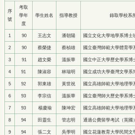
考取
序
學年
學生姓名
指導教授
錄取學校系
號
度
1
90
王志文
潘朝陽
國立文化大學地學系博士
2
90
蔡榮捷
蔡楨雄
國立臺灣師範大學體育學
3
91
趙文榮
溫振華
國立中正大學歷史學系博
4
91
陳淑容
林瑞明
國立成功大學臺灣文學系
5
92
郭東雄
黃世祝
國立高雄師範大學地理學
6
93
李宗信
溫振華
國立臺灣師大歷史學系博
7
93
楊慶瑜
陳坤宏
國立高雄師範大學地理學
8
94
田靈生
管志明
通過公費留學考試（英國
9
94
張二文
吳學明
國立花蓮教育大學民間文