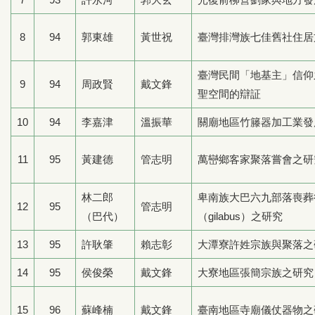
8
94
郭東雄
黃世祝
臺灣排灣族七佳舊社住居
臺灣民間「地基主」信仰
9
94
周政賢
戴文鋒
聖空間的辯証
10
94
李嘉津
溫振華
關廟地區竹籐器加工業發
11
95
黃建德
管志明
萬巒鄉客家聚落嘗會之研
林二郎
卑南族大巴六九部落喪葬
12
95
管志明
（巴代）
（gilabus）之研究
13
95
許耿肇
賴志彰
大潭寮許姓宗族與聚落之
14
95
侯俊榮
戴文鋒
大寮地區張簡宗族之研究
15
96
蘇峰楠
戴文鋒
臺南地區寺廟儀仗器物之