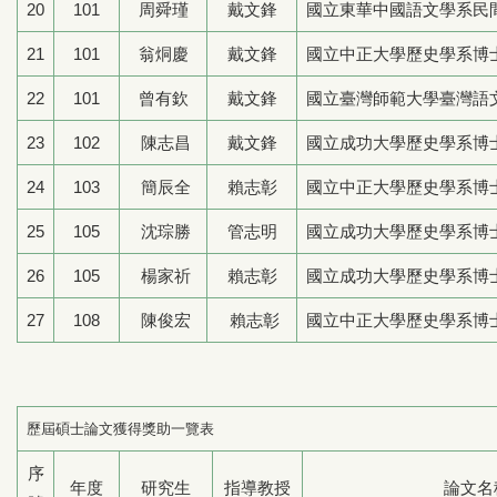
20
101
周舜瑾
戴文鋒
國立東華中國語文學系民
21
101
翁烔慶
戴文鋒
國立中正大學歷史學系博
22
101
曾有欽
戴文鋒
國立臺灣師範大學臺灣語
23
102
陳志昌
戴文鋒
國立成功大學歷史學系博
24
103
簡辰全
賴志彰
國立中正大學歷史學系博
25
105
沈琮勝
管志明
國立成功大學歷史學系博
26
105
楊家祈
賴志彰
國立成功大學歷史學系博
27
108
陳俊宏
賴志彰
國立中正大學歷史學系博
歷屆碩士論文獲得獎助一覽表
序
年度
研究生
指導教授
論文名