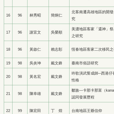
北客南遷高雄地區的開發
16
96
林秀昭
簡炯仁
究
美濃地區客家「還神」祭
17
96
謝宜文
吳榮順
之研究
18
96
黃啟仁
賴志彰
恆春地區客家二次移民之
19
98
吳炎坤
戴文鋒
臺南市俗語研究
吟歌演武誓成師─西港仔
20
98
黃名宏
戴文鋒
性格
鄒族—卡那卡那富（kana
21
98
陳幸雄
戴文鋒
認同發展歷程
22
99
陳宏田
丁 煌
台南地區王爺信仰