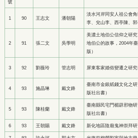
號
淡水河岸同安人祖公會角
1
90
王志文
潘朝陽
李、兌山李、西亭陳、郭
美濃土地伯公信仰之研究
2
91
張二文
吳學明
地伯公的故事，2004年
版）
3
92
劉薇玲
管志明
屏東客家婚俗變遷之研究
臺南市金銀紙錢文化之研究
4
93
施晶琳
戴文鋒
版社出書）
臺南縣民宅門楣辟邪物研究
5
93
陳桂蘭
戴文鋒
版社出書）
6
93
王朝賜
戴文鋒
新化地區陰廟鬼神崇拜
7
93
許永河
郭大玄
光復前柳營劉家與地方發