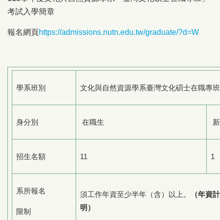
考試入學簡章
報名網頁
https://admissions.nutn.edu.tw/graduate/?d=W
學系班別
文化與自然資源學系臺灣文化碩士在職專班
身分別
在職生
新
招生名額
11
1
系所報名
須工作年資至少半年（含）以上。
（年資計
明）
限制