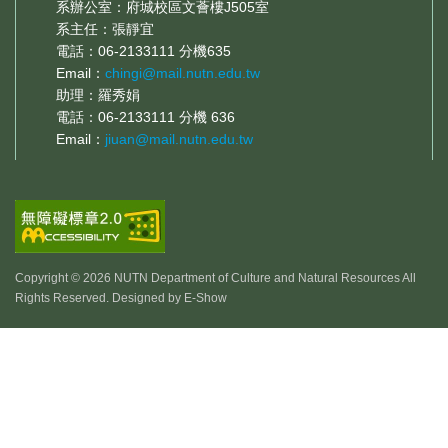
系辦公室：府城校區文薈樓J505室
系主任：張靜宜
電話：06-2133111 分機635
Email：
chingi@mail.nutn.edu.tw
助理：羅秀娟
電話：06-2133111 分機 636
Email：
jiuan@mail.nutn.edu.tw
Copyright © 2026 NUTN Department of Culture and Natural Resources All
Rights Reserved. Designed by
E-Show