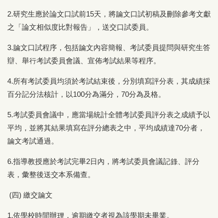
2.研究生應於論文口試前15天，將論文口試初稿及刪除參考文獻
之「論文相似度比對報告」，送交口試委員。
3.論文口試程序，包括論文內容簡報、考試委員提問與研究生答
辯、舉行考試委員會議、宣佈考試結果等程序。
4.所有考試委員均須於考試結束後，分別填寫評分表，其成績採
百分記分法核計，以100分為滿分，70分為及格。
5.考試委員會議中，應當場統計全體考試委員評分表之成績予以
平均，並將其結果填寫在評分總表之中，平均成績達70分者，
論文考試通過。
6.指導教授應於考試完畢2日內，將考試委員會議記錄、評分
表，彙整後送交本系備查。
(四) 繳交論文
1.依學校時間辦理，逾期繳交者視為該學期未畢業。