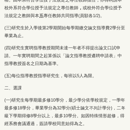
校外系符合學位授予法規定之專任教師
，
或校外符合學位授予
法規定之教師與本
系
專任教師共同指導(員額各1/2)。
(三)研究生於入學後第2學期開始每學期繳交論文指導費2學分至
畢業為止。
(四)研究生實聘指導教授期間未達一年者不得提出論文口試申
請。一年實聘期間之起算係以「論文指導教授遴聘申請表」中
指導教授簽名之日期為基準。
(五)每位指導教授指導研究生，每班以5人為限。
二、選課
(一)研究生每學期最多修10學分，最少學分依學校規定，一學年
最多修18學分，畢業學分為32學分(碩士論文不列計學分)，二年
級下學期得修8學分以上，最多10學分。如因特殊情形超修，得
經系務會議通過，簽請學校同意始得為之。