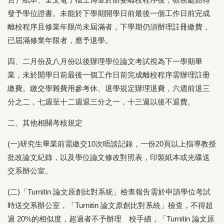
發予學位證書。未能於下學期開學日前最後一個工作日前完成
離校程序且修業年限尚未屆滿者，下學期仍須辦理註冊繳費，
已屆滿修業年限者，應予退學。
四、二月份及八月份以後辦理學位論文考試視為下一學期畢
業，未於開學日前最後一個工作日前完成離校程序需辦理註冊
繳費。繳交學雜費用參考休、退學規定辦理退費，六週前退三
分之二，七週至十二週退三分之一，十三週以後不退費。
二、其他相關考核規定
(一)研究生畢業前需繳交10次晤談記錄，一份20頁以上指導教授
批改論文紀錄，以及學位論文修改對照表，印製紙本或光碟送
交系辦公室。
(二)「Turnitin 論文原創比對系統」檢查報告需於申請學位考試
時送交系辦公室，「Turnitin 論文原創比對系統」檢查，不得超
過 20%的相似度，超過者不予辦理離校手續，「Turnitin 論文原