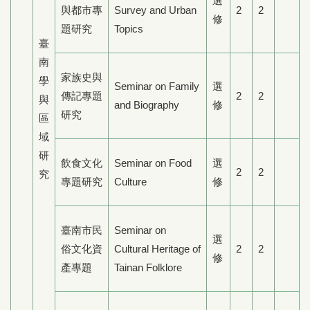
選
與都市專
Survey and Urban
2
2
修
題研究
Topics
臺
南
家族史與
學
Seminar on Family
選
傳記專題
2
2
與
and Biography
修
研究
區
域
研
飲食文化
Seminar on Food
選
2
2
究
專題研究
Culture
修
臺南市民
Seminar on
選
俗文化資
Cultural Heritage of
2
2
修
產專題
Tainan Folklore