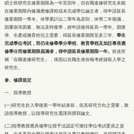
碩士班研究生修業期限為一年至四年，但在職進修研究生未能
在修業期限內修滿應修課程或未完成學位論文者，得申請延長
修業期限一學年。休學累計以二學年為原則，休學二年期滿，
因重病等因素，無法及時復學，經申請後得延長一學年。因懷
孕、生產或撫育幼兒之需要，得延長修業期限至多三年。
學生
完成學位考試，而仍未修畢學分學程、教育學程及加註專長應
修學分而修業期限屆滿者，得申請延長修業期限一年。
前述所
稱「在職進修研究生」，係指以在職生身份報考經錄取入學之
研究生。
參、修課規定
一、指導教授
(一)研究生於入學後第一學年結束前，依其研究方向之需要，敦
請指導教授，以指導研究生選課與撰寫論文。
(二)指導教授應具備學位授予法認定可擔任學位考試委員之資
格。由本系符合學位授予法規定之專任教師擔任，亦得聘請本