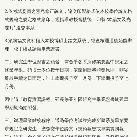
2.依考試委員之意見修正論文，論文印製格式依本校學位論文格
式規範之規定格式繕印，經指導教授審核後，印製2本論文及光
碟1片送交本系。
3.須將論文資料輸入本校博碩士論文系統，經查核通過後始能辦
理離校手續及請領畢業證書。
二、研究生學位證書之頒發，需合乎各系所修業要點中規定之
修業年限。碩博士學位授予日期，依隨到隨審頒發原則，辦妥
離校手續之日而定，唯上學期授予至一月份，下學期授予至七
月份。
因申請「教育實習課程」延長修業年限研究生畢業證書於延畢
學期期滿始製發。
三、辦理畢業離校程序：通過學位考試並完成所屬系所畢業要
求規定之研究生，應繳交學位論文（技術報告或專業實務報
告）紙本、全文電子檔上傳並於辦妥離校程序後，教務處始得