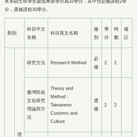
本系碩士班學生最低畢業學分為32學分，其中含必修課程2學
分，選修課程30學分。
科目中文
修
學
時
備
類別
科目英文名稱
名稱
別
分
數
註
必
研究方法
Research Method
2
2
修
Theory and
臺灣民俗
Method：
文化研究
選
Taiwanese
2
2
理論與方
修
Customs and
法
Culture
理