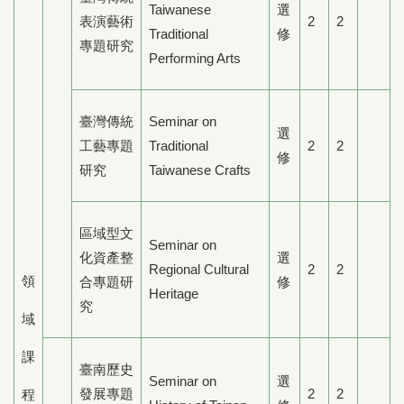
Taiwanese
選
表演藝術
2
2
Traditional
修
專題研究
Performing Arts
臺灣傳統
Seminar on
選
工藝專題
Traditional
2
2
修
研究
Taiwanese Crafts
區域型文
Seminar on
化資產整
選
Regional Cultural
2
2
領
合專題研
修
Heritage
究
域
課
臺南歷史
Seminar on
選
發展專題
2
2
程