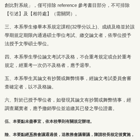
創比對系統」，僅可排除 reference 參考書目部分，不可排除
【引述】及【相符處】（需關閉）。
三、本系學生修畢本系規定課程(32學分以上)、成績及格並於該
學期規定期限內通過碩士學位考試、繳交論文者，依學位授予
法授予文學碩士學位。
四、本系學生學位論文考試不及格，不合重考規定或合於重考
規定，經重考一次仍不及格者，應予退學。
五、本系學生其論文有抄襲或舞弊情事，經論文考試委員會審
查確定者，以不及格論。
六、對於已授予學位者，如發現其論文有抄襲或舞弊情事，經
調查屬實者，應予撤銷學位並追繳其已發之學位證書。
伍、本要點未盡事宜，依本校學則有關規定辦理。
陸、本要點經
系
務會議通過後，送教務會議審議，陳請校長核定後實施，